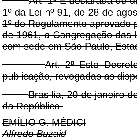
Art. 1º É declarada de u
1º da Lei nº 91, de 28 de ago
1º do Regulamento aprovado p
de 1961, a Congregação das 
com sede em São Paulo, Esta
Art. 2º Este Decre
publicação, revogadas as disp
Brasília, 20 de janeiro 
da República.
EMÍLIO G. MÉDICI
Alfredo Buzaid