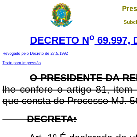
Pres
Subch
o
DECRETO N
69.997, 
Revogado pelo Decreto de 27.5.1992
Texto para impressão
O PRESIDENTE DA R
lhe confere o artigo 81, item
que consta do Processo MJ. 5
DECRETA
: