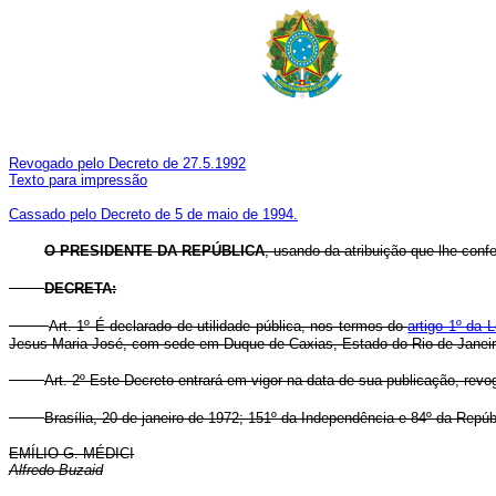
Revogado pelo Decreto de 27.5.1992
Texto para impressão
Cassado pelo Decreto de 5 de maio de 1994.
O PRESIDENTE DA REPÚBLICA
, usando da atribuição que lhe conf
DECRETA
:
Art. 1º É declarado de utilidade pública, nos termos do
artigo 1º da 
Jesus Maria José, com sede em Duque de Caxias, Estado do Rio de Janeir
Art. 2º Este Decreto entrará em vigor na data de sua publicação, rev
Brasília, 20 de janeiro de 1972; 151º da Independência e 84º da Repúb
EMÍLIO G. MÉDICI
Alfredo Buzaid