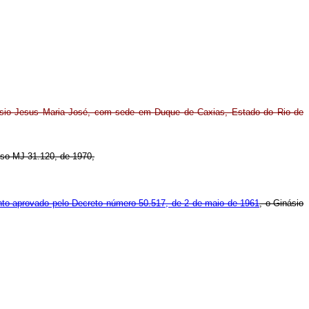
inásio Jesus Maria José, com sede em Duque de Caxias, Estado do Rio de
esso MJ-31.120, de 1970,
nto aprovado pelo Decreto número 50.517, de 2 de maio de 1961
, o Ginásio