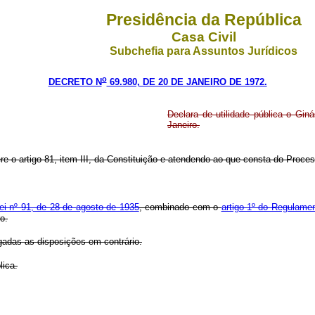
Presidência da República
Casa Civil
Subchefia para Assuntos Jurídicos
o
DECRETO N
69.980, DE 20 DE JANEIRO DE 1972.
Declara de utilidade pública o G
Janeiro.
ere o artigo 81, item III, da Constituição e atendendo ao que consta do Proc
Lei nº 91, de 28 de agosto de 1935
, combinado com o
artigo 1º do Regulame
o.
ogadas as disposições em contrário.
lica.