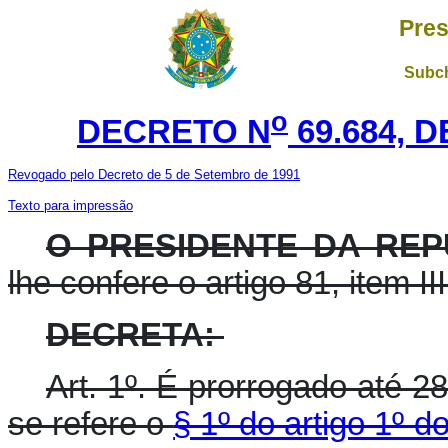
Pres
Subch
o
DECRETO N
69.684, 
Revogado pelo Decreto de 5 de Setembro de 1991
Texto para impressão
O PRESIDENTE DA REP
lhe confere o artigo 81, item II
DECRETA:
Art. 1º. É prorrogado até 2
se refere o
§ 1º do artigo 1º 