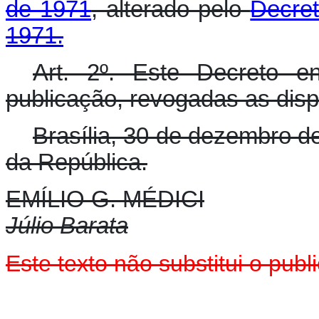
de 1971
, alterado pelo
Decret
1971.
Art. 2º. Este Decreto e
publicação, revogadas as disp
Brasília, 30 de dezembro d
da República.
EMÍLIO G. MÉDICI
Júlio Barata
Este texto não substitui o pub