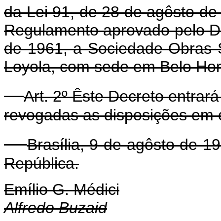
da Lei 91, de 28 de agôsto de
Regulamento aprovado pelo D
de 1961, a Sociedade Obras S
Loyola, com sede em Belo Hor
Art. 2º Êste Decreto entrar
revogadas as disposições em c
Brasília, 9 de agôsto de 1
República.
Emílio G. Médici
Alfredo Buzaid