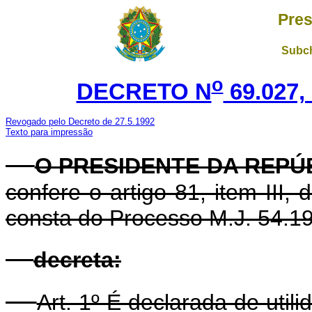
Pres
Subch
o
DECRETO N
69.027,
Revogado pelo Decreto de 27.5.1992
Texto para impressão
O PRESIDENTE DA REPÚ
confere o artigo 81, item III,
consta do Processo M.J. 54.19
decreta:
Art. 1º É declarada de util