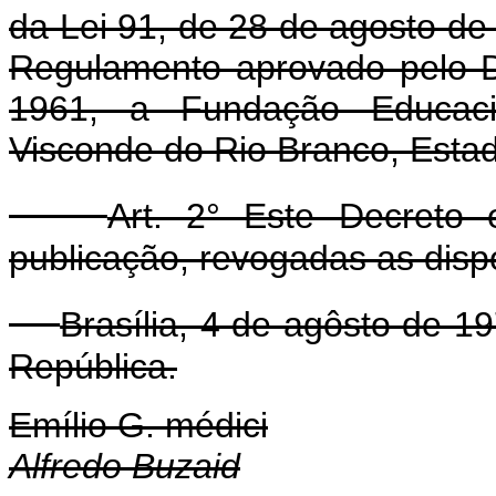
da Lei 91, de 28 de agosto de
Regulamento aprovado pelo D
1961, a Fundação Educac
Visconde do Rio Branco, Esta
Art. 2° Este Decreto
publicação, revogadas as disp
Brasília, 4 de agôsto de 1
República.
Emílio G. médici
Alfredo Buzaid