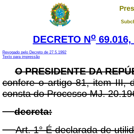
Pres
Subch
o
DECRETO N
69.016,
Revogado pelo Decreto de 27.5.1992
Texto para impressão
O PRESIDENTE DA REPÚ
confere o artigo 81, item III
consta do Processo MJ. 20.19
decreta:
Art. 1° É declarada de util