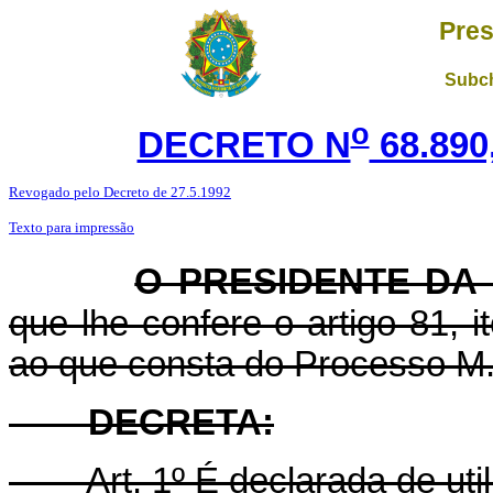
Pres
Subch
o
DECRETO N
68.890
Revogado pelo Decreto de 27.5.1992
Texto para impressão
O PRESIDENTE DA
que lhe confere o artigo 81, i
ao que consta do Processo M. 
DECRETA:
Art
. 1º É declarada de uti