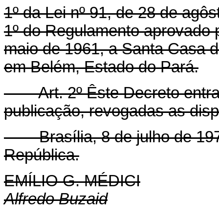
1º da Lei nº 91, de 28 de agô
1º do Regulamento aprovado p
maio de 1961, a Santa Casa d
em Belém, Estado do Pará.
Art
. 2º Êste Decreto entr
publicação, revogadas as disp
Brasília, 8 de julho de 197
República.
EMÍLIO G. MÉDICI
Alfredo Buzaid