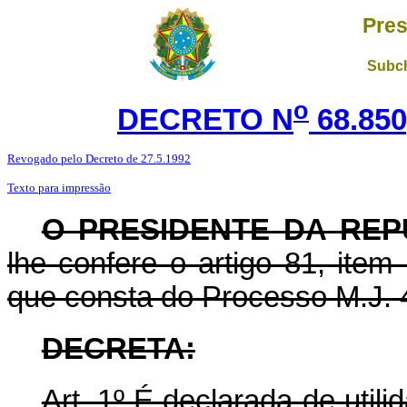
Pres
Subch
o
DECRETO N
68.850
Revogado pelo Decreto de 27.5.1992
Texto para impressão
O PRESIDENTE DA REP
lhe confere o artigo 81, item
que consta do Processo M.J. 
DECRETA:
Art. 1º É declarada de utili