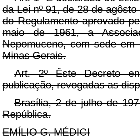
da Lei nº 91, de 28 de agôsto
do Regulamento aprovado pe
maio de 1961, a Associ
Nepomuceno, com sede em 
Minas Gerais.
Art
. 2º Êste Decreto e
publicação, revogadas as disp
Brasília, 2 de julho de 19
República.
EMÍLIO G. MÉDICI