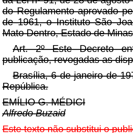
do Regulamento aprovado pel
de 1961, o Instituto São J
Mato Dentro, Estado de Minas
Art
. 2º Este Decreto en
publicação, revogadas as disp
Brasília, 6 de janeiro de 1
República.
EMÍLIO G. MÉDICI
Alfredo Buzaid
Este texto não substitui o pub