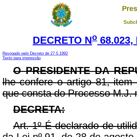
Pres
Subch
o
DECRETO N
68.023,
Revogado pelo Decreto de 27.5.1992
Texto para impressão
O PRESIDENTE DA REP
lhe confere o artigo 81, item
que consta do Processo M.J. 
DECRETA:
Art
. 1º É declarado de util
da Lei nº 91, de 28 de agosto