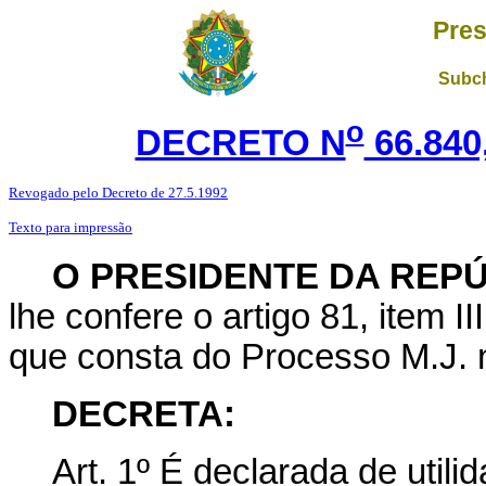
Pres
Subch
o
DECRETO N
66.840
Revogado pelo Decreto de 27.5.1992
Texto para impressão
O PRESIDENTE DA REP
lhe confere o artigo 81, item I
que consta do Processo M.J. 
DECRETA:
Art
. 1º É declarada de utili