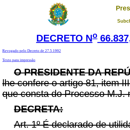
Pres
Subch
o
DECRETO N
66.837
Revogado pelo Decreto de 27.5.1992
Texto para impressão
O PRESIDENTE DA REP
lhe confere o artigo 81, item I
que consta do Processo M.J. n
DECRETA:
Art
. 1º É declarado de utili