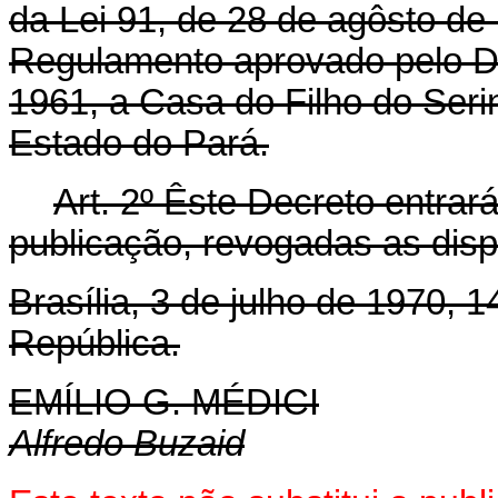
da Lei 91, de 28 de agôsto de
Regulamento aprovado pelo De
1961, a Casa do Filho do Ser
Estado do Pará.
Art
. 2º Êste Decreto entrar
publicação, revogadas as disp
Brasília, 3 de julho de 1970, 
República.
EMÍLIO G. MÉDICI
Alfredo Buzaid