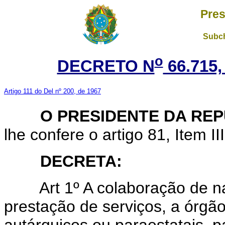
Pres
Subch
o
DECRETO N
66.715,
Artigo 111 do Del nº 200, de 1967
O PRESIDENTE DA REP
lhe confere o artigo 81, Item II
DECRETA:
Art 1º A colaboração de nat
prestação de serviços, a órgão
autárquicos ou paraestatais, 