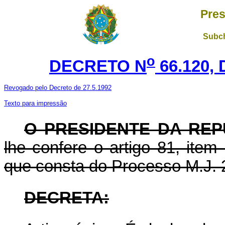
Pres
Subch
o
DECRETO N
66.120, 
Revogado pelo Decreto de 27.5.1992
Texto para impressão
O PRESIDENTE DA REP
lhe confere o artigo 81, item
que consta do Processo M.J. 
DECRETA: