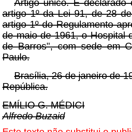
Artigo único. É declarado 
artigo 1º da Lei 91, de 28 
artigo 1º do Regulamento apr
de maio de 1961, o Hospital
de Barros", com sede em C
Paulo.
Brasília, 26 de janeiro de 
República.
EMÍLIO G. MÉDICI
Alfredo Buzaid
Este texto não substitui o pub