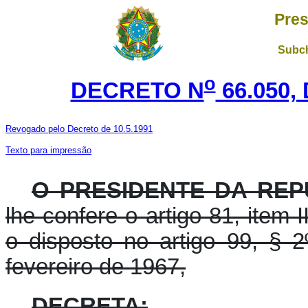
Pres
Subch
o
DECRETO N
66.050,
Revogado pelo Decreto de 10.5.1991
Texto para impressão
O PRESIDENTE DA REP
lhe confere o artigo 81, item I
o disposto no artigo 99, § 2
fevereiro de 1967,
DECRETA: