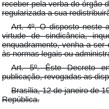
receber pela verba do órgão 
regularizada a sua redistribuir
Art. 4º. O disposto neste
virtude de sindicância, inqu
enquadramento, venha a ser co
às normas legais ou administra
Art. 5º. Êste Decreto e
publicação, revogadas as disp
Brasília, 12 de janeiro de 
República.