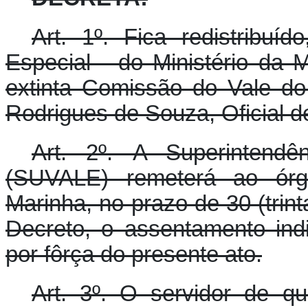
Art. 1º. Fica redistribu
Especial - do Ministério da 
extinta Comissão do Vale do
Rodrigues de Souza, Oficial d
Art. 2º. A Superintend
(SUVALE) remeterá ao órg
Marinha, no prazo de 30 (trint
Decreto, o assentamento ind
por fôrça do presente ato.
Art. 3º. O servidor de qu