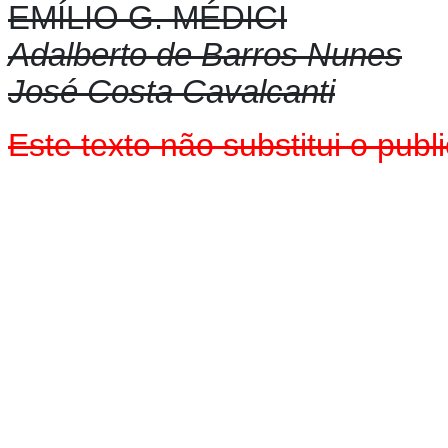
EMÍLIO G. MÉDICI
Adalberto de Barros Nunes
José Costa Cavalcanti
Este texto não substitui o pu