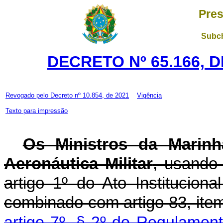
Pres
Subch
DECRETO Nº 65.166, 
Revogado pelo
Decreto nº 10.854, de 2021
Vigência
Texto para impressão
Os Ministros da Marinh
Aeronáutica Militar
, usando 
artigo 1º do Ato Institucio
combinado com artigo 83, item
artigo 7º, § 2º do Regulament