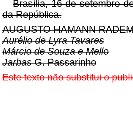
Brasília, 16 de setembro d
da República.
AUGUSTO HAMANN RADE
Aurélio de Lyra Tavares
Márcio de Souza e Mello
Jarbas
G. Passarinho
Este texto não substitui o pu