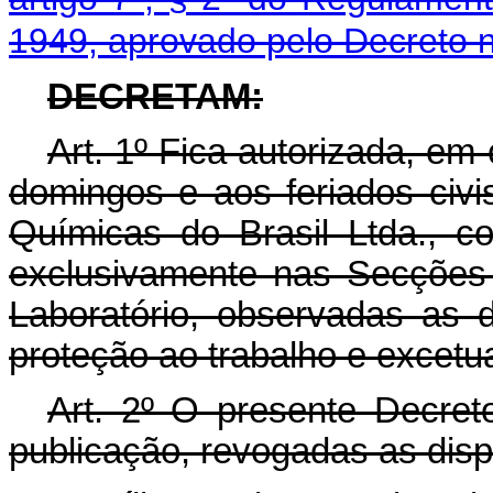
1949, aprovado pelo Decreto n
DECRETAM:
Art
. 1º Fica autorizada, em
domingos e aos feriados civi
Químicas do Brasil Ltda., 
exclusivamente nas Secções 
Laboratório, observadas as 
proteção ao trabalho e excetua
Art
. 2º O presente Decret
publicação, revogadas as disp