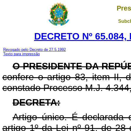
Pres
Subch
DECRETO Nº 65.084,
Revogado pelo Decreto de 27.5.1992
Texto para impressão
O PRESIDENTE DA REPÚ
confere o artigo 83, item II,
constado Processo M.J. 4.344
DECRETA:
Artigo único. É declarada 
artigo 1º da Lei nº 91, de 2