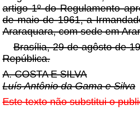
artigo 1º do Regulamento apr
de maio de 1961, a Irmandad
Araraquara, com sede em Arar
Brasília, 29 de agôsto de 1
República.
A. COSTA E SILVA
Luís Antônio da Gama e Silva
Este texto não substitui o pub