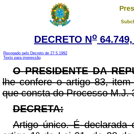
Pres
Subch
o
DECRETO N
64.749,
Revogado pelo Decreto de 27.5.1992
Texto para impressão
O PRESIDENTE DA REP
lhe confere o artigo 83, item
que consta do Processo M.J. 
DECRETA:
Artigo único. É declarada 