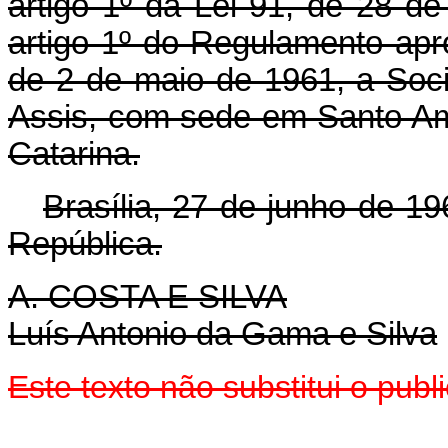
artigo 1º da Lei 91, de 28 
artigo 1º do Regulamento ap
de 2 de maio de 1961, a Soc
Assis, com sede em Santo Am
Catarina.
Brasília, 27 de junho de 1
República.
A. COSTA E SILVA
Luís Antonio da Gama e Silva
Este texto não substitui o pub