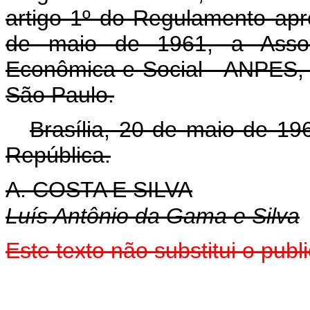
artigo 1º do Regulamento apr
de maio de 1961, a Assoc
Econômica e Social - ANPES,
São Paulo.
Brasília, 20 de maio de 19
República.
A. COSTA E SILVA
Luís Antônio da Gama e Silva
Este texto não substitui o pub