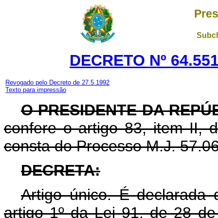
Pres
Subch
DECRETO Nº 64.551
Revogado pelo Decreto de 27.5.1992
Texto para impressão
O PRESIDENTE DA REPÚ
confere o artigo 83, item II,
consta do Processo M.J. 57.06
DECRETA:
Artigo único. É declarada 
artigo 1º da Lei 91, de 28 