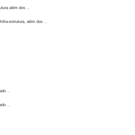
utura além dos ...
fra-estrutura, além dos ...
do ...
do ...