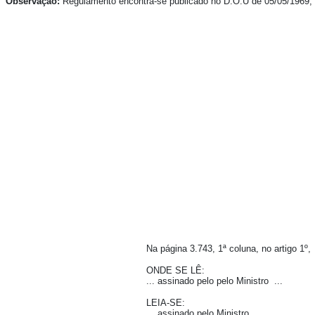
Observação:
Regulamento encontra-se publicado no D.O.U de 05/05/1969, 
Na página 3.743, 1ª coluna, no artigo 1º,
ONDE SE LÊ:
... assinado pelo pelo Ministro ...
LEIA-SE:
... assinado pelo Ministro ...