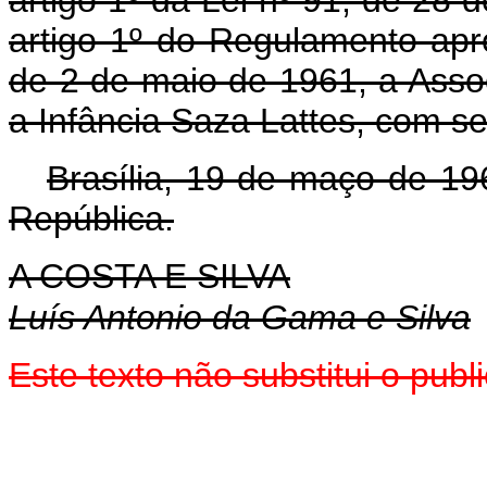
artigo 1º do Regulamento ap
de 2 de maio de 1961, a Asso
a Infância Saza Lattes, com s
Brasília, 19 de maço de 19
República.
A COSTA E SILVA
Luís Antonio da Gama e Silva
Este texto não substitui o pu