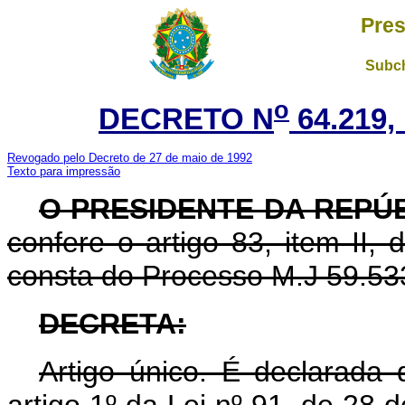
Pres
Subch
o
DECRETO N
64.219,
Revogado pelo Decreto de 27 de maio de 1992
Texto para impressão
O PRESIDENTE DA REPÚ
confere o artigo 83, item II,
consta do Processo M.J 59.53
DECRETA:
Artigo único. É declarada 
artigo 1º da Lei nº 91, de 28