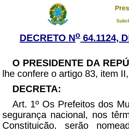
Pres
Subch
o
DECRETO N
64.1124, 
O PRESIDENTE DA REP
lhe confere o artigo 83, item II
DECRETA:
Art
. 1º Os Prefeitos dos Mu
segurança nacional, nos têrm
Constituição, serão nome