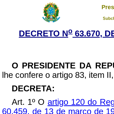
Pres
Subch
o
DECRETO N
63.670, 
O PRESIDENTE DA REP
lhe confere o artigo 83, item II
DECRETA:
Art. 1º O
artigo 120 do Re
60.459, de 13 de março de 1