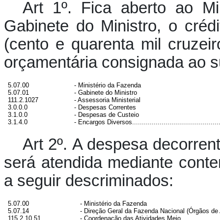
Art 1º. Fica aberto ao M
Gabinete do Ministro, o cré
(cento e quarenta mil cruzei
orçamentária consignada ao s
5.07.00
- Ministério da Fazenda
5.07.01
- Gabinete do Ministro
111.2.1027
- Assessoria Ministerial
3.0.0.0
- Despesas Correntes
3.1.0.0
- Despesas de Custeio
3.1.4.0
- Encargos Diversos...............................................
Art 2º. A despesa decorren
será atendida mediante conte
a seguir descriminados:
5.07.00
- Ministério da Fazenda
5.07.14
- Direção Geral da Fazenda Nacional (Órgãos de 
115.2.10.51
- Coordenação das Atividades Meio