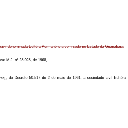
de civil denominada Editôra Permanência com sede no Estado da Guanabara.
esso M.J. nº 28.028, de 1968,
ine
¿, do Decreto 50.517 de 2 de maio de 1961, a sociedade civil Editôra