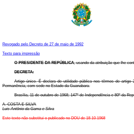
Revogado pelo Decreto de 27 de maio de 1992
Texto para impressão
O PRESIDENTE DA REPÚBLICA
, usando da atribuição que lhe con
DECRETA:
Artigo único. É declara de utilidade pública nos têrmos de artig
Permanência, com sede no Estado da Guanabara.
Brasília, 11 de outubro de 1968; 147º de Independência e 80º da Rep
A. COSTA E SILVA
Luis Antônio da Gama e Silva
Este texto não substitui o publicado no DOU de 18.10.1968