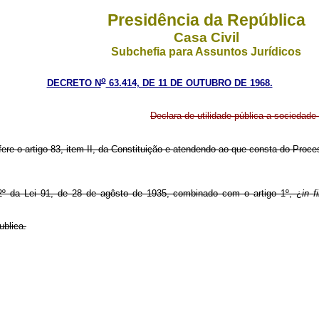
Presidência da República
Casa Civil
Subchefia para Assuntos Jurídicos
o
DECRETO N
63.414, DE 11 DE OUTUBRO DE 1968.
Declara de utilidade pública a socieda
fere o artigo 83, item II, da Constituição e atendendo ao que consta do Proc
o 2º da Lei 91, de 28 de agôsto de 1935, combinado com o artigo 1º, ¿
in
f
ublica.