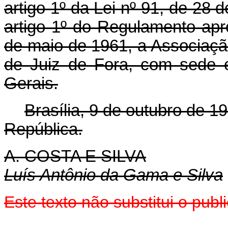
artigo 1º da Lei nº 91, de 28
artigo 1º do Regulamento apr
de maio de 1961, a Associaçã
de Juiz de Fora, com sede 
Gerais.
Brasília, 9 de outubro de 1
República.
A. COSTA E SILVA
Luís Antônio da Gama e Silva
Este texto não substitui o pu