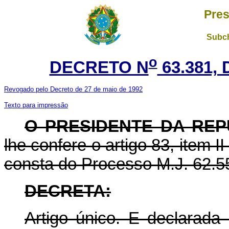
Pres
Subch
o
DECRETO N
63.381,
Revogado pelo Decreto de 27 de maio de 1992
Texto para impressão
O PRESIDENTE DA REP
lhe confere o artigo 83, item 
consta do Processo M.J. 62.5
DECRETA:
Artigo único. E declarada