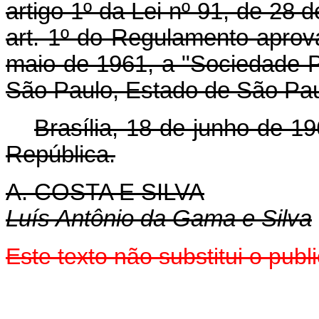
artigo 1º da Lei nº 91, de 28
art. 1º do Regulamento aprov
maio de 1961, a "Sociedade 
São Paulo, Estado de São Pau
Brasília, 18 de junho de 1
República.
A. COSTA E SILVA
Luís Antônio da Gama e Silva
Este texto não substitui o pu