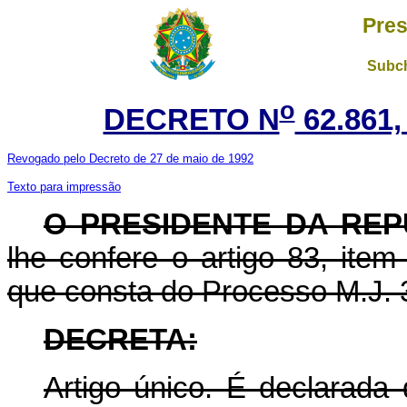
Pres
Subch
o
DECRETO N
62.861,
Revogado pelo Decreto de 27 de maio de 1992
Texto para impressão
O PRESIDENTE DA REP
lhe confere o artigo 83, item
que consta do Processo M.J. 
DECRETA:
Artigo único. É declarada 