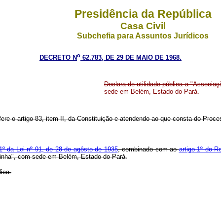
Presidência da República
Casa Civil
Subchefia para Assuntos Jurídicos
o
DECRETO N
62.783, DE 29 DE MAIO DE 1968.
Declara de utilidade pública a "Associ
sede em Belém, Estado do Pará.
fere o artigo 83, item II, da Constituição e atendendo ao que consta do Proc
 1º da Lei nº 91, de 28 de agôsto de 1935
, combinado com ao
artigo 1º do 
zinha", com sede em Belém, Estado do Pará.
ica.