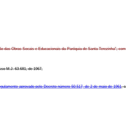
ação das Obras Socais e Educacionais da Paróquia de Santa Terezinha", com
esso M.J. 63.681, de 1967,
Regulamento aprovado pelo Decreto número 50.517, de 2 de maio de 1961
, a