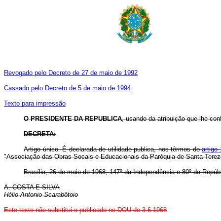
Revogado pelo Decreto de 27 de maio de 1992
Cassado pelo Decreto de 5 de maio de 1994
Texto para impressão
O PRESIDENTE DA REPUBLICA
, usando da atribuição que lhe con
DECRETA:
Artigo único. É declarada de utilidade publica, nos têrmos do
artigo
"Associação das Obras Socais e Educacionais da Paróquia de Santa Tere
Brasília, 26 de maio de 1968; 147º da Independência e 80º da Repúbl
A. COSTA E SILVA
Hélio Antonio Scarabôtoio
Este texto não substitui o publicado no DOU de 3.6.1968