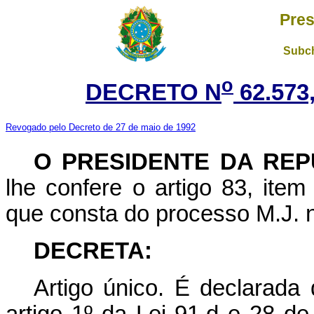
Pres
Subch
o
DECRETO N
62.573
Revogado pelo Decreto de 27 de maio de 1992
O PRESIDENTE DA REP
lhe confere o artigo 83, item
que consta do processo M.J. n
DECRETA:
Artigo único. É declarada 
artigo 1º da Lei 91,d e 28 