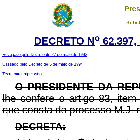
Pres
Subch
o
DECRETO N
62.397,
Revogado pelo Decreto de 27 de maio de 1992
Cassado pelo Decreto de 5 de maio de 1994
Texto para impressão
O PRESIDENTE DA REP
lhe confere o artigo 83, item
que consta do processo M.J. n
DECRETA: