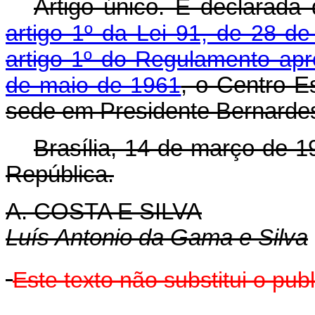
Artigo único. É declarada 
artigo 1º da Lei 91, de 28 d
artigo 1º do Regulamento apr
de maio de 1961
, o Centro E
sede em Presidente Bernardes
Brasília, 14 de março de 
República.
A. COSTA E SILVA
Luís Antonio da Gama e Silva
Este texto não substitui o pu