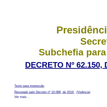
Presidênci
Secre
Subchefia para
DECRETO Nº 62.150, 
Texto para impressão
Revogado pelo Decreto nº 10.088, de 2019
(Vigência)
Ver mais...