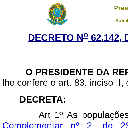
Pres
Subch
o
DECRETO N
62.142, 
O PRESIDENTE DA REP
lhe confere o art. 83, inciso II,
DECRETA:
Art
1º As populaçõe
Complementar nº 2, de 