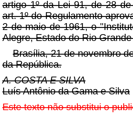
artigo 1º da Lei 91, de 28 
art. 1º do Regulamento aprov
2 de maio de 1961, o "Instit
Alegre, Estado do Rio Grande 
Brasília, 21 de novembro d
da República.
A. COSTA E SILVA
Luís Antônio da Gama e Silva
Este texto não substitui o pu