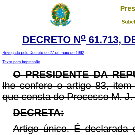
Pres
Subch
o
DECRETO N
61.713, 
Revogado pelo Decreto de 27 de maio de 1992
Texto para impressão
O PRESIDENTE DA REP
lhe confere o artigo 83, item
que consta do Processo M. J.
DECRETA:
Artigo único. É declarada 