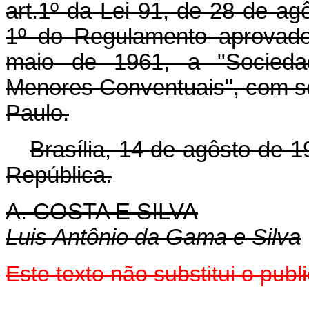
art.1º da Lei 91, de 28 de a
1º do Regulamento aprovado
maio de 1961, a "Sociedad
Menores Conventuais", com s
Paulo.
Brasília, 14 de agôsto de 
República.
A. COSTA E SILVA
Luis Antônio da Gama e Silva
Este texto não substitui o pu