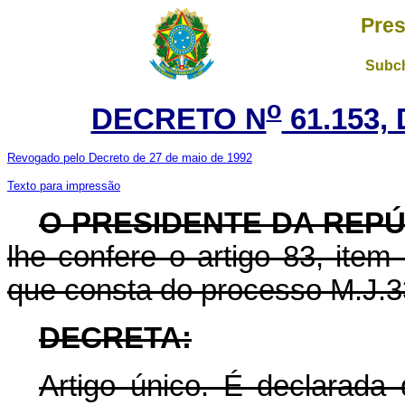
Pres
Subch
o
DECRETO N
61.153,
Revogado pelo Decreto de 27 de maio de 1992
Texto para impressão
O PRESIDENTE DA REP
lhe confere o artigo 83, item
que consta do processo M.J.3
DECRETA:
Artigo único. É declarada 