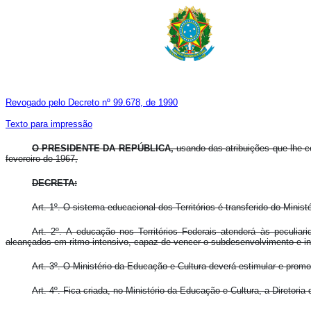
Revogado pelo Decreto nº 99.678, de 1990
Texto para impressão
O PRESIDENTE DA REPÚBLICA,
usando das atribuições que lhe c
fevereiro de 1967,
DECRETA:
Art. 1º.
O sistema educacional dos Territórios é transferido do Ministé
Art. 2º.
A educação nos Territórios Federais atenderá às peculiari
alcançados em ritmo intensivo, capaz de vencer o subdesenvolvimento e int
Art. 3º.
O Ministério da Educação e Cultura deverá estimular e promove
Art. 4º.
Fica criada, no Ministério da Educação e Cultura, a Diretoria d