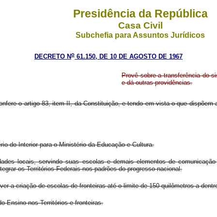
Presidência da República
Casa Civil
Subchefia para Assuntos Jurídicos
o
DECRETO N
61.150, DE 10 DE AGOSTO DE 1967
Provê sobre a transferência do si
e dá outras providências.
onfere o artigo 83, item II, da Constituição, e tendo em vista o que dispõem 
rio do Interior para o Ministério da Educação e Cultura.
dades locais, servindo suas escolas e demais elementos de comunicação e
egrar os Territórios Federais nos padrões do progresso nacional.
r a criação de escolas de fronteiras até o limite de 150 quilômetros a dentro
o Ensino nos Territórios e fronteiras.