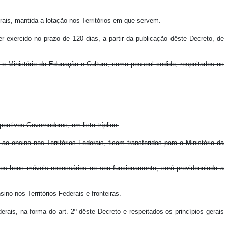
rais, mantida a lotação nos Territórios em que servem.
r exercido no prazo de 120 dias, a partir da publicação dêste Decreto, de
a o Ministério da Educação e Cultura, como pessoal cedido, respeitados os
pectivos Governadores, em lista tríplice.
o ensino nos Territórios Federais, ficam transferidas para o Ministério da
os bens móveis necessários ao seu funcionamento, será providenciada a
o nos Territórios Federais e fronteiras.
ais, na forma do art. 2º dêste Decreto e respeitados os princípios gerais