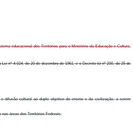
stema educacional dos Territórios para o Ministério da Educação e Cultura,
a Lei nº 4.024, de 20 de dezembro de 1961, e o Decreto-lei nº 200, de 25 de
 difusão cultural ao duplo objetivo do ensino e da civilização, a serem
 nas áreas dos Territórios Federais.