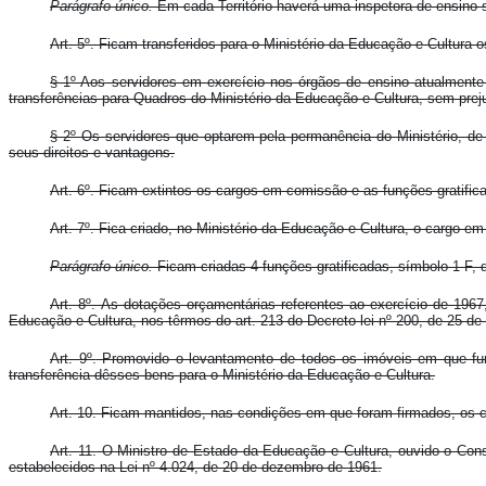
Parágrafo único.
Em cada Território haverá uma inspetora de ensino s
Art. 5º.
Ficam transferidos para o Ministério da Educação e Cultura o
§ 1º Aos servidores em exercício nos órgãos de ensino atualmente e
transferências para Quadros do Ministério da Educação e Cultura, sem prej
§ 2º Os servidores que optarem pela permanência do Ministério, de 
seus direitos e vantagens.
Art. 6º.
Ficam extintos os cargos em comissão e as funções gratificad
Art. 7º.
Fica criado, no Ministério da Educação e Cultura, o cargo em 
Parágrafo único.
Ficam criadas 4 funções gratificadas, símbolo 1-F, 
Art. 8º.
As dotações orçamentárias referentes ao exercício de 1967, 
Educação e Cultura, nos têrmos do art. 213 do Decreto-lei nº 200, de 25 de 
Art. 9º.
Promovido o levantamento de todos os imóveis em que fun
transferência dêsses bens para o Ministério da Educação e Cultura.
Art. 10.
Ficam mantidos, nas condições em que foram firmados, os cont
Art. 11.
O Ministro de Estado da Educação e Cultura, ouvido o Consel
estabelecidos na Lei nº 4.024, de 20 de dezembro de 1961.