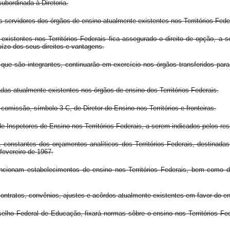
ubordinada à Diretoria.
s servidores dos órgãos de ensino atualmente existentes nos Territórios Fede
xistentes nos Territórios Federais fica assegurado o direito de opção, a se
uízo dos seus direitos e vantagens.
que são integrantes, continuarão em exercício nos órgãos transferidos par
as atualmente existentes nos órgãos de ensino dos Territórios Federais.
comissão, símbolo 3-C, de Diretor do Ensino nos Territórios e fronteiras.
de Inspetores de Ensino nos Territórios Federais, a serem indicados pelos res
constantes dos orçamentos analíticos dos Territórios Federais, destinadas a
fevereiro de 1967.
cionam estabelecimentos de ensino nos Territórios Federais, bem como d
ratos, convênios, ajustes e acôrdos atualmente existentes em favor do ensin
ho Federal de Educação, fixará normas sôbre o ensino nos Territórios Feder