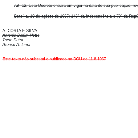
Art. 12.
Êste Decreto entrará em vigor na data de sua publicação, re
Brasília, 10 de agôsto de 1967; 146º da Independência e 79º da Repú
A. COSTA E SILVA
Antonio Delfim Netto
Tarso Dutra
Afonso A. Lima
Este texto não substitui o publicado no DOU de 11.8.1967