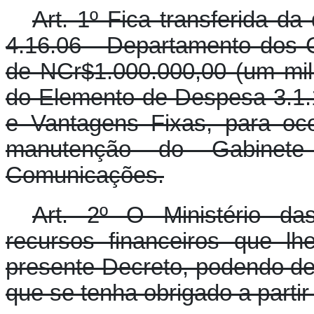
Art. 1º Fica transferida d
4.16.06 - Departamento dos C
de NCr$1.000.000,00 (um mil
do Elemento de Despesa 3.1.1
e Vantagens Fixas, para oc
manutenção do Gabinet
Comunicações.
Art. 2º O Ministério d
recursos financeiros que lh
presente Decreto, podendo de
que se tenha obrigado a parti