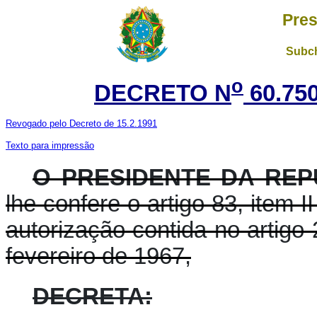
Pres
Subch
o
DECRETO N
60.75
Revogado pelo Decreto de 15.2.1991
Texto para impressão
O PRESIDENTE DA REP
lhe confere o artigo 83, item 
autorização contida no artigo 
fevereiro de 1967,
DECRETA: