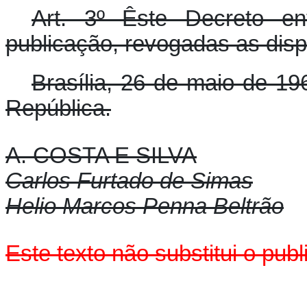
Art. 3º Êste Decreto e
publicação, revogadas as disp
Brasília, 26 de maio de 19
República.
A. COSTA E SILVA
Carlos Furtado de Simas
Helio Marcos Penna Beltrão
Este texto não substitui o pu