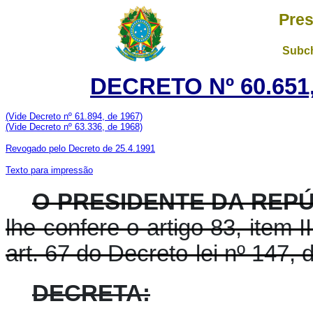
Pres
Subch
DECRETO Nº 60.651,
(Vide Decreto nº 61.894, de 1967)
(Vide Decreto nº 63.336, de 1968)
Revogado pelo Decreto de 25.4.1991
Texto para impressão
O PRESIDENTE DA REP
lhe confere o artigo 83, item 
art. 67 do Decreto-lei nº 147, 
DECRETA: