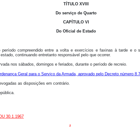
TÍTULO XVIII
Do serviço de Quarto
CAPÍTULO VI
Do Oficial de Estado
No período compreendido entre a volta e exercícios e faxinas à tarde e o s
e estado, continuando entretanto responsável pelo que ocorrer.
ada nos sábados, domingos e feriados, durante o período de recreio.
 Ordenança Geral para o Serviço da Armada, aprovado pelo Decreto número 8.7
revogadas as disposições em contrário.
epública.
DOU 30.1.1967
*