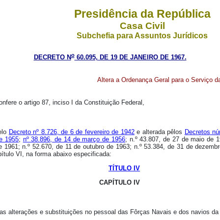
Presidência da República
Casa Civil
Subchefia para Assuntos Jurídicos
o
DECRETO N
60.095, DE 19 DE JANEIRO DE 1967.
Altera a Ordenança Geral para o Serviço d
nfere o artigo 87, inciso I da Constituição Federal,
elo
Decreto nº 8.726, de 6 de fevereiro de 1942
e alterada pêlos
Decretos nú
de 1955
;
nº 38.896, de 14 de março de 1956
; n.º 43.807, de 27 de maio de 
e 1961; n.º 52.670, de 11 de outubro de 1963; n.º 53.384, de 31 de dezembr
apítulo VI, na forma abaixo especificada:
TÍTULO IV
CAPÍTULO IV
as alterações e substituições no pessoal das Fôrças Navais e dos navios da