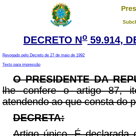
Pres
Subch
o
DECRETO N
59.914, 
Revogado pelo Decreto de 27 de maio de 1992
Texto para impressão
O PRESIDENTE DA REP
lhe confere o artigo 87, i
atendendo ao que consta do p
DECRETA:
Artigo único. É declarada 