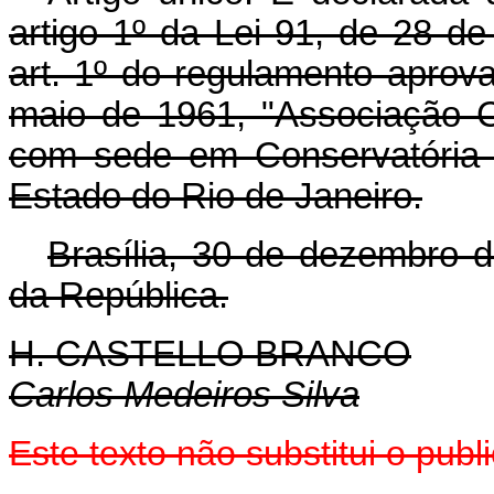
artigo 1º da Lei 91, de 28 
art. 1º do regulamento aprov
maio de 1961, "Associação 
com sede em Conservatória 
Estado do Rio de Janeiro.
Brasília, 30 de dezembro 
da República.
H. CASTELLO BRANCO
Carlos Medeiros Silva
Este texto não substitui o pu