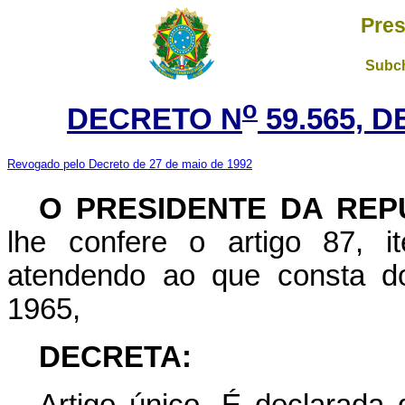
Pres
Subch
o
DECRETO N
59.565, 
Revogado pelo Decreto de 27 de maio de 1992
O PRESIDENTE DA REP
lhe confere o artigo 87, i
atendendo ao que consta do
1965,
DECRETA:
Artigo único. É declarada 