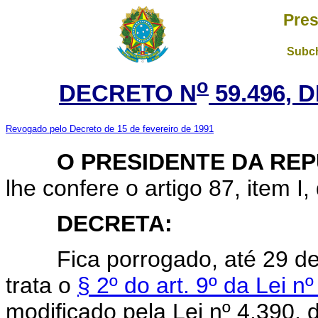
Pres
Subch
o
DECRETO N
59.496, 
Revogado pelo Decreto de 15 de fevereiro de 1991
O PRESIDENTE DA REP
lhe confere o artigo 87, item I,
DECRETA:
Fica porrogado, até 29 de a
trata o
§ 2º do art. 9º da Lei 
modificado pela Lei nº 4.390, 