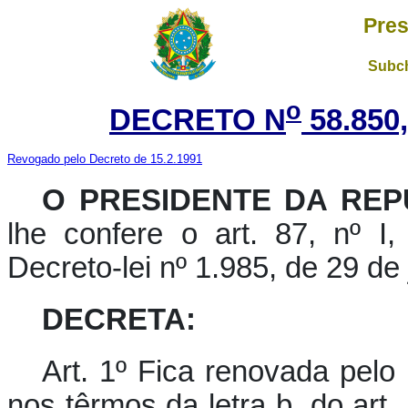
Pres
Subch
o
DECRETO N
58.850
Revogado pelo Decreto de 15.2.1991
O PRESIDENTE DA REP
lhe confere o art. 87, nº I
Decreto-lei nº 1.985, de 29 de
DECRETA:
Art. 1º Fica renovada pelo
nos têrmos da letra b, do art.