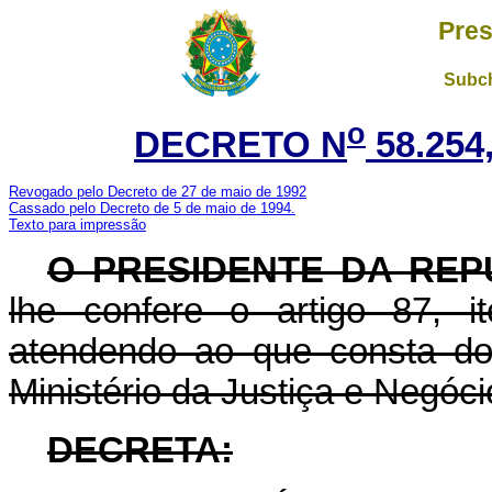
Pres
Subch
o
DECRETO N
58.254
Revogado pelo Decreto de 27 de maio de 1992
Cassado pelo Decreto de 5 de maio de 1994.
Texto para impressão
O PRESIDENTE DA REP
lhe confere o artigo 87, i
atendendo ao que consta do
Ministério da Justiça e Negócio
DECRETA: