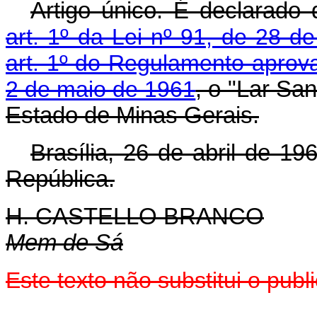
Artigo único. É declarado 
art. 1º da Lei nº 91, de 28 d
art. 1º do Regulamento aprov
2 de maio de 1961
, o "Lar Sa
Estado de Minas Gerais.
Brasília, 26 de abril de 1
República.
H. CASTELLO BRANCO
Mem de Sá
Este texto não substitui o pu