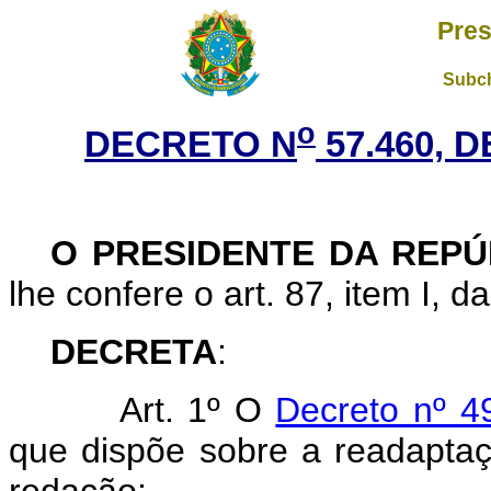
Pres
Subch
o
DECRETO N
57.460, 
O PRESIDENTE DA REPÚ
lhe confere o art. 87, item I, d
DECRETA
:
Art. 1º O
Decreto nº 4
que dispõe sobre a readaptaç
redação: