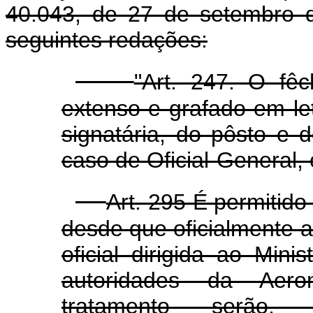
40.043, de 27 de setembro 
seguintes redações:
"Art. 247. O fê
extenso e grafado em le
signatária, do pôsto e 
caso de Oficial-General,
Art. 295 É permitido
desde que oficialmente 
oficial dirigida ao Mini
autoridades da Aer
tratamento serão, o