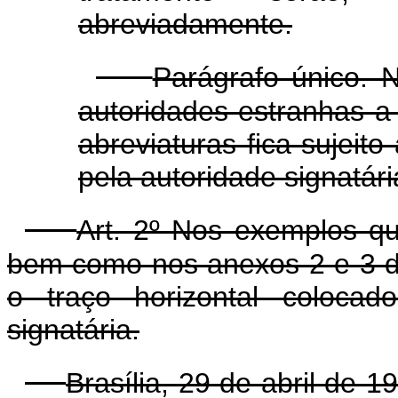
abreviadamente.
Parágrafo único. N
autoridades estranhas a 
abreviaturas fica sujeito
pela autoridade signatári
Art. 2º Nos exemplos qu
bem como nos anexos 2 e 3 d
o traço horizontal coloca
signatária.
Brasília, 29 de abril de 