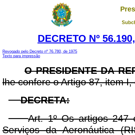
Pres
Subch
DECRETO Nº 56.190,
Revogado pelo Decreto nº 76.780, de 1975
Texto para impressão
O PRESIDENTE DA RE
lhe confere o Artigo 87, item I,
DECRETA:
Art. 1º Os artigos 247
Serviços da Aeronáutica (R