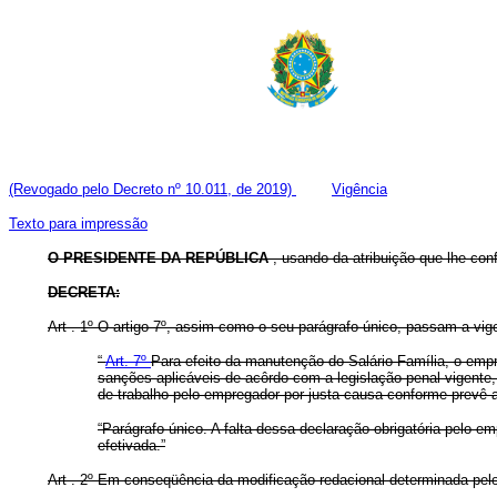
(Revogado pelo Decreto nº 10.011, de 2019)
Vigência
Texto para impressão
O PRESIDENTE DA REPÚBLICA
, usando da atribuição que lhe conf
DECRETA:
Art . 1º O artigo 7º, assim como o seu parágrafo único, passam a vig
“
Art. 7º
Para efeito da manutenção do Salário-Família, o empre
sanções aplicáveis de acôrdo com a legislação penal vigente, 
de trabalho pelo empregador por justa causa conforme prevê a l
“Parágrafo único. A falta dessa declaração obrigatória pelo 
efetivada.”
Art . 2º Em conseqüência da modificação redacional determinada pelo ar