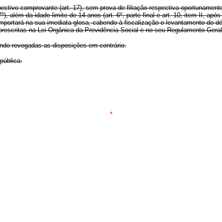
ctivo comprovante (art. 17), sem prova de filiação respectiva oportunamente 
, além da idade-limite de 14 anos (art. 6º, parte final e art. 10, item II, após 
importará na sua imediata glosa, cabendo à fiscalização o levantamento do dé
rescritas na Lei Orgânica da Previdência Social e no seu Regulamento Geral
cando revogadas as disposições em contrário.
pública.
*