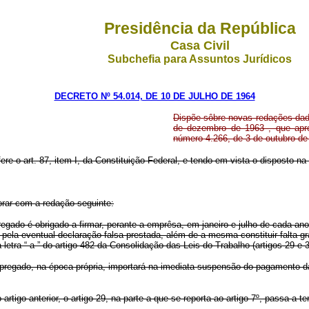
Presidência da República
Casa Civil
Subchefia para Assuntos Jurídicos
DECRETO Nº 54.014, DE 10 DE JULHO DE 1964
Dispõe sôbre novas redações dadas
de dezembro de 1963 , que aprov
número 4.266, de 3 de outubro de 
ere o art. 87, item I, da Constituição Federal, e tendo em vista o disposto na
orar com a redação seguinte:
gado é obrigado a firmar, perante a emprêsa, em janeiro e julho de cada ano, 
pela eventual declaração falsa prestada, além de a mesma constituir falta gr
etra “ a ” do artigo 482 da Consolidação das Leis do Trabalho (artigos 29 e 3
empregado, na época própria, importará na imediata suspensão do pagamento d
tigo anterior, o artigo 29, na parte a que se reporta ao artigo 7º, passa a te