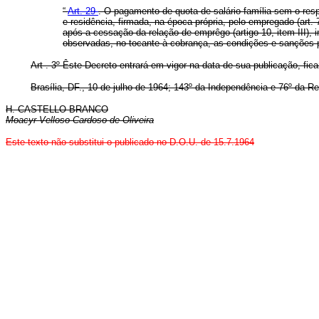
“
Art. 29
. O pagamento de quota de salário-família sem o respe
e residência, firmada, na época própria, pelo empregado (art. 7º)
após a cessação da relação de emprêgo (artigo 10, item III), 
observadas, no tocante à cobrança, as condições e sanções p
Art . 3º Êste Decreto entrará em vigor na data de sua publicação, fi
Brasília, DF., 10 de julho de 1964; 143º da Independência e 76º da Re
H. CASTELLO BRANCO
Moacyr Velloso Cardoso de Oliveira
Este texto não substitui o publicado no D.O.U. de 15.7.1964