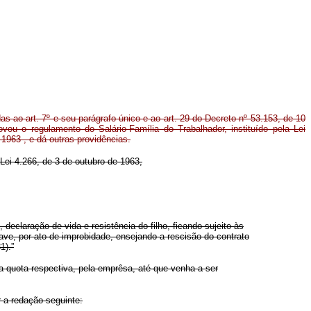
 ao art. 7º e seu parágrafo único e ao art. 29 do Decreto nº 53.153, de 10
ou o regulamento do Salário-Família do Trabalhador, instituído pela Lei
1963 , e dá outras providências.
 Lei 4.266, de 3 de outubro de 1963,
declaração de vida e resistência do filho, ficando sujeito às
ave, por ato de improbidade, ensejando a rescisão do contrato
1).”
a quota respectiva, pela emprêsa, até que venha a ser
r a redação seguinte: