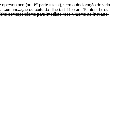
apresentada (art. 6º parte inicial), sem a declaração de vida
a comunicação do óbito do filho (art. 8º e art. 10, item I), ou
bito correspondente para imediato recolhimento ao Instituto,
.”