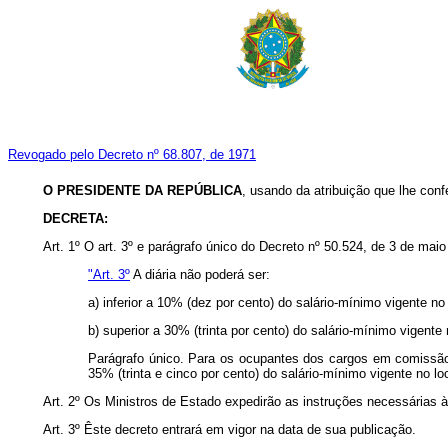
Revogado pelo Decreto nº 68.807, de 1971
O PRESIDENTE DA REPÚBLICA
, usando da atribuição que lhe confe
DECRETA:
Art. 1º O art. 3º e parágrafo único do Decreto nº 50.524, de 3 de ma
"Art. 3º
A diária não poderá ser:
a) inferior a 10% (dez por cento) do salário-mínimo vigente no
b) superior a 30% (trinta por cento) do salário-mínimo vigente 
Parágrafo único. Para os ocupantes dos cargos em comissão e 
35% (trinta e cinco por cento) do salário-mínimo vigente no lo
Art. 2º Os Ministros de Estado expedirão as instruções necessárias 
Art. 3º Êste decreto entrará em vigor na data de sua publicação.