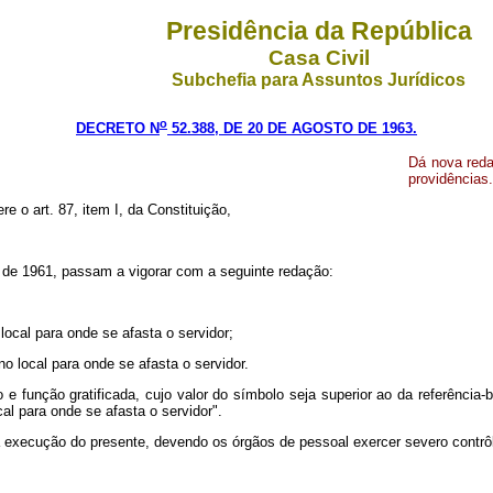
Presidência da República
Casa Civil
Subchefia para Assuntos Jurídicos
o
DECRETO N
52.388, DE 20 DE AGOSTO DE 1963.
Dá nova reda
providências.
re o art. 87, item I, da Constituição,
io de 1961, passam a vigorar com a seguinte redação:
 local para onde se afasta o servidor;
no local para onde se afasta o servidor.
função gratificada, cujo valor do símbolo seja superior ao da referência-b
cal para onde se afasta o servidor".
à execução do presente, devendo os órgãos de pessoal exercer severo contrô