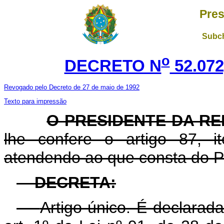
Pres
Subch
o
DECRETO N
52.072
Revogado pelo Decreto de 27 de maio de 1992
Texto para impressão
O PRESIDENTE DA RE
lhe confere o artigo 87, i
atendendo ao que consta do Pr
DECRETA:
Artigo único. É declarada