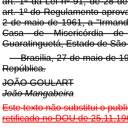
art. 1º da Lei nº 91, de 28 
art. 1º do Regulamento aprov
2 de maio de 1961, a "Irman
Casa de Misericórdia de
Guaratinguetá, Estado de São
Brasília, 27 de maio de 1
República.
JOÃO GOULART
João Mangabeira
Este texto não substitui o pu
retificado no DOU de 25.11.19