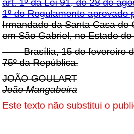
art. 1º da Lei 91, de 28 de ag
1º do Regulamento aprovado p
Irmandade da Santa Casa de 
em São Gabriel, no Estado do
Brasília, 15 de fevereiro d
75º da República.
JOÃO GOULART
João Mangabeira
Este texto não substitui o pu