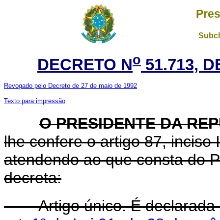
Pres
Subch
o
DECRETO N
51.713, D
Revogado pelo Decreto de 27 de maio de 1992
Texto para impressão
O PRESIDENTE DA RE
lhe confere o artigo 87, inciso 
atendendo ao que consta do P
decreta:
Artigo único. É declarada de