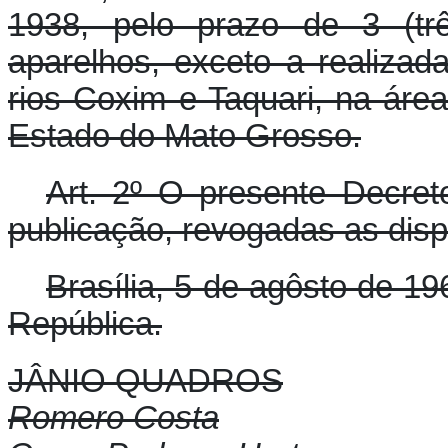
1938, pelo prazo de 3 (tr
aparelhos, exceto a realiza
rios Coxim e Taquari, na áre
Estado do Mato Grosso.
Art. 2º O presente Decret
publicação, revogadas as disp
Brasília, 5 de agôsto de 1
República.
JÂNIO QUADROS
Romero Costa