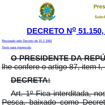
Pres
Subch
o
DECRETO N
51.150
Revogado pelo Decreto de 15.2.1991
Texto para impressão
O PRESIDENTE DA REP
lhe confere o artigo 87, item I
DECRETA:
Art. 1º Fica interditada, 
Pesca, baixado como Decret