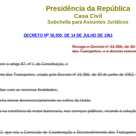
Presidência da República
Casa Civil
Subchefia para Assuntos Jurídicos
o
DECRETO N
50.950, DE 14 DE JULHO DE 1961
Revoga o Decreto n° 31.056, de 30
dos Transportes, e o decreto número
re o artigo 87, nº I, da Constituição, e
s Transportes, criada pelo Decreto nº 31.056, de 30 de junho de 1952, ve
ãos com as mesmas finalidades;
ia onerar desnecessàriamente os cofres da União.
na existência de maior burocracia, nos serviços públicos, visando à solu
52, que cria a Comissão de Coordenação e Desenvolvimento dos Transportes