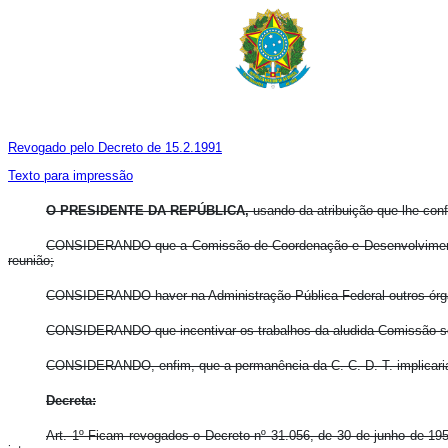
Revogado pelo Decreto de 15.2.1991
Texto para impressão
O PRESIDENTE DA REPÚBLICA,
usando da atribuição que lhe confe
CONSIDERANDO que a Comissão de Coordenação e Desenvolvimento do
reunião;
CONSIDERANDO haver na Administração Pública Federal outros órg
CONSIDERANDO que incentivar os trabalhos da aludida Comissão ser
CONSIDERANDO, enfim, que a permanência da C. C. D. T. implicaria 
Decreta:
Art. 1º Ficam revogados o Decreto nº 31.056, de 30 de junho de 19