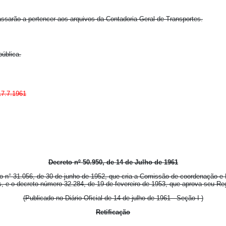
ssarão a pertencer aos arquivos da Contadoria Geral de Transportes.
pública.
17.7.1961
Decreto nº 50.950, de 14 de Julho de 1961
o n° 31.056, de 30 de junho de 1952, que cria a Comissão de coordenação e
, e o decreto número 32.284, de 19 de fevereiro de 1953, que aprova seu Re
(Publicado no Diário Oficial de 14 de julho de 1961 - Seção I )
Retificação