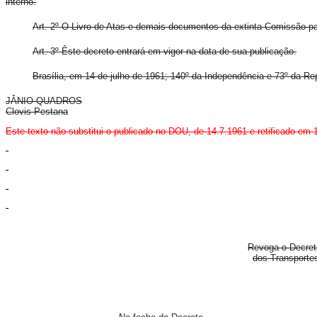
interno.
Art. 2º O Livro de Atas e demais documentos da extinta Comissão pa
Art. 3º Êste decreto entrará em vigor na data de sua publicação.
Brasília, em 14 de julho de 1961; 140º da Independência e 73º da Re
JÂNIO QUADROS
Clovis Pestana
Este texto não substitui o publicado no DOU, de 14.7.1961 e retificado em 
Revoga o Decret
dos Transportes