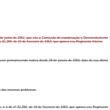
 de junho de 1952, que cria a Comissão de coordenação e Desenvolvimento
 32.284, de 19 de fevereiro de 1953, que aprova seu Regimento Interno.
m permanecendo inativa desde 28 de janeiro de 1953, data de sua última
ção dos mesmos problemas,
, e o de nº 32.284, de 19 de fevereiro de 1953, que aprova seu Regimento