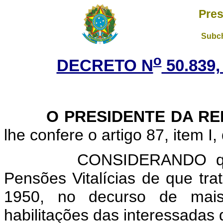
Pres
Subch
o
DECRETO N
50.839,
O PRESIDENTE DA REP
lhe confere o artigo 87, item I,
CONSIDERANDO que a C
Pensões Vitalícias de que tra
1950, no decurso de mai
habilitações das interessadas 